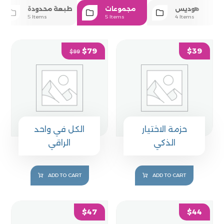
هوديس
مجموعات
طبعة محدودة
5 Items
5 Items
4 Items
$
79
$
39
$
99
حزمة الاختيار
الكل في واحد
الذكي
الراقي
ADD TO CART
ADD TO CART
$
47
$
44