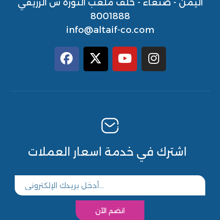
اليمن - صنعاء - خلف ملعب الثورة ش الزريقي
8001888
info@altaif-co.com
اشترك في خدمة اسعار العملات
انضم الآن