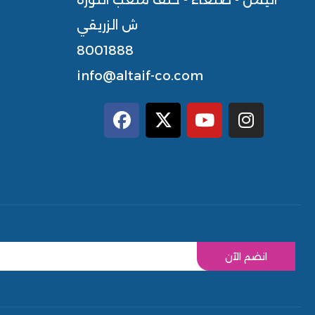
اليمن - صنعاء - خلف ملعب الثورة
ش الزريقي
8001888
info@altaif-co.com
انضم الآن